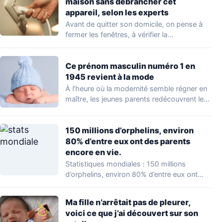
maison sans débrancher cet
appareil, selon les experts
Avant de quitter son domicile, on pense à
fermer les fenêtres, à vérifier la…
Ce prénom masculin numéro 1 en
1945 revient à la mode
À l’heure où la modernité semble régner en
maître, les jeunes parents redécouvrent le…
150 millions d’orphelins, environ
80% d’entre eux ont des parents
encore en vie.
Statistiques mondiales : 150 millions
d’orphelins, environ 80% d’entre eux ont
des parents encore…
Ma fille n’arrêtait pas de pleurer,
voici ce que j’ai découvert sur son