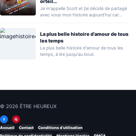
orteil…
Je m’appelle Scott et j’ai décidé de partagé
avec vous mon histoire aujourd’hui car…
La plus belle histoire d’amour de tous
les temps
La plus belle histoire d'amour de tous les
temps, à lire jusqu'au bout.
© 2026 ÊTRE HEUREUX
Accueil
Contact
Conditions d’utilisation
Politique de confidentialité
Mentions légales
DMCA