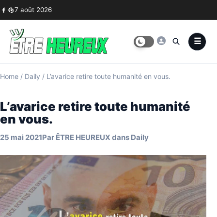
Skip to content
7 août 2026
Home
/
Daily
/
L’avarice retire toute humanité en vous.
L’avarice retire toute humanité
en vous.
25 mai 2021
Par
ÊTRE HEUREUX
dans
Daily