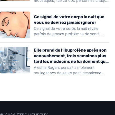
moustiques, tue 25 000 personnes chaque
année en Asie.…
Ce signal de votre corps la nuit que
vous ne devriez jamais ignorer
Ce signal de votre corps la nuit révèle
parfois de graves problèmes de santé.…
Elle prend de l’ibuprofène après son
accouchement, trois semaines plus
tard les médecins ne lui donnent que
10% de chances de survie
Aleshia Rogers pensait simplement
soulager ses douleurs post-césarienne
avec de l'ibuprofène, un geste qu'elle…