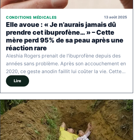
13 août 2025
CONDITIONS MÉDICALES
Elle avoue : « Je n’aurais jamais dû
prendre cet ibuprofène… » – Cette
mère perd 95% de sa peau après une
réaction rare
Aleshia Rogers prenait de l'ibuprofène depuis des
années sans problème. Après son accouchement en
2020, ce geste anodin faillit lui coûter la vie. Cette…
Lire