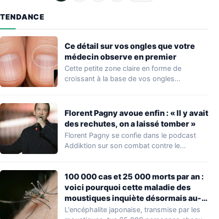
TENDANCE
Ce détail sur vos ongles que votre
médecin observe en premier
Cette petite zone claire en forme de
croissant à la base de vos ongles…
Florent Pagny avoue enfin : « Il y avait
des rechutes, on a laissé tomber »
Florent Pagny se confie dans le podcast
Addiktion sur son combat contre le
cancer…
100 000 cas et 25 000 morts par an :
voici pourquoi cette maladie des
moustiques inquiète désormais au-
delà de l’Asie
L'encéphalite japonaise, transmise par les