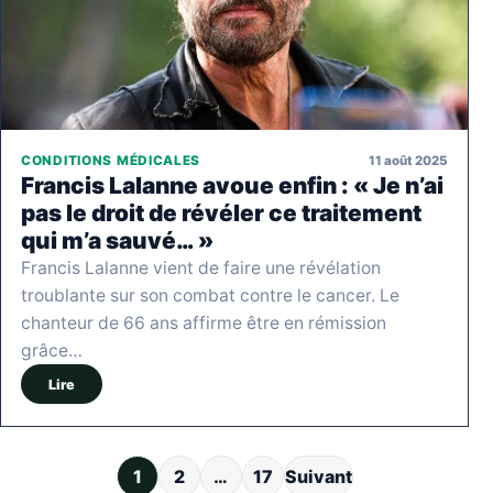
11 août 2025
CONDITIONS MÉDICALES
Francis Lalanne avoue enfin : « Je n’ai
pas le droit de révéler ce traitement
qui m’a sauvé… »
Francis Lalanne vient de faire une révélation
troublante sur son combat contre le cancer. Le
chanteur de 66 ans affirme être en rémission
grâce…
Lire
Pagination des publications
1
2
…
17
Suivant