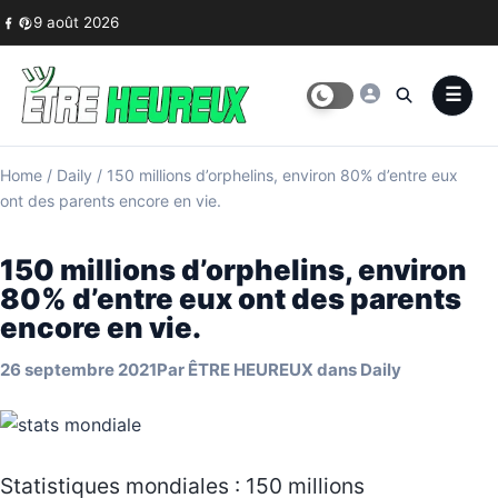
Skip to content
9 août 2026
Home
/
Daily
/
150 millions d’orphelins, environ 80% d’entre eux
ont des parents encore en vie.
150 millions d’orphelins, environ
80% d’entre eux ont des parents
encore en vie.
26 septembre 2021
Par
ÊTRE HEUREUX
dans
Daily
Statistiques mondiales : 150 millions