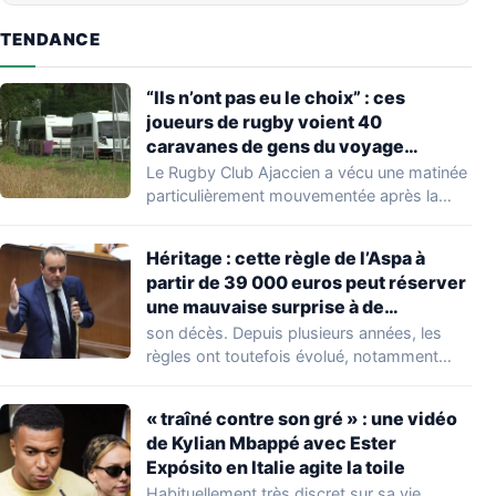
TENDANCE
“Ils n’ont pas eu le choix” : ces
joueurs de rugby voient 40
caravanes de gens du voyage
s’installer dans leur stade, ils les
Le Rugby Club Ajaccien a vécu une matinée
délogent en moins d’1 heure
particulièrement mouvementée après la
découverte d'une…
Héritage : cette règle de l’Aspa à
partir de 39 000 euros peut réserver
une mauvaise surprise à de
nombreuses familles
son décès. Depuis plusieurs années, les
règles ont toutefois évolué, notamment
concernant le seuil…
« traîné contre son gré » : une vidéo
de Kylian Mbappé avec Ester
Expósito en Italie agite la toile
Habituellement très discret sur sa vie