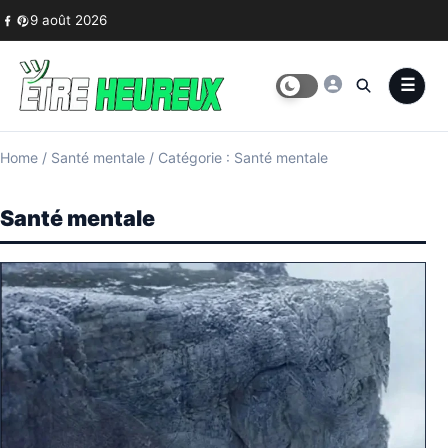
Skip to content
9 août 2026
Home
/
Santé mentale
/
Catégorie : Santé mentale
Santé mentale