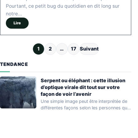
Pourtant, ce petit bug du quotidien en dit long sur
notre…
Lire
Pagination des publications
1
2
…
17
Suivant
TENDANCE
Serpent ou éléphant : cette illusion
d’optique virale dit tout sur votre
façon de voir l’avenir
Une simple image peut être interprétée de
différentes façons selon les personnes qui
l'observent.…