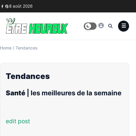
Skip to content
8 août 2026
Home
/
Tendances
Tendances
Santé
| les meilleures de la semaine
edit post