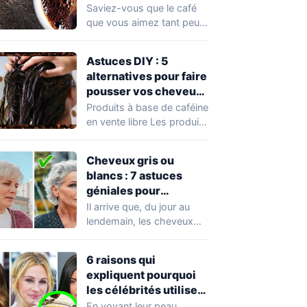
pour la croissance de
Saviez-vous que le café
vos cheveux
que vous aimez tant peut
aussi être bénéfique pour
vos…
Astuces DIY : 5
alternatives pour faire
pousser vos cheveux
avec du café
Produits à base de caféine
en vente libre Les produits
de soins capillaires à…
Cheveux gris ou
blancs : 7 astuces
géniales pour
améliorer leur aspect
Il arrive que, du jour au
naturel
lendemain, les cheveux
gris s'invitent dans nos
vies…
6 raisons qui
expliquent pourquoi
les célébrités utilisent
de l’huile d’olive plutôt
En voyant leur peau