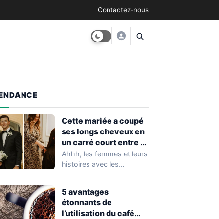
Contactez-nous
ENDANCE
Cette mariée a coupé
ses longs cheveux en
un carré court entre la
cérémonie de mariage
Ahhh, les femmes et leurs
et la réception. Le
histoires avec les
résultat est
cheveux... C’est tout le
époustouflant !
temps la…
5 avantages
étonnants de
l’utilisation du café