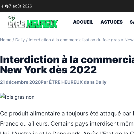
Skip to content
7 août 2026
ACCUEIL
ASTUCES
S
Home
/
Daily
/
Interdiction à la commercialisation du foie gras à Ne
Interdiction à la commercia
New York dès 2022
21 décembre 2020
Par
ÊTRE HEUREUX
dans
Daily
Ce produit alimentaire a toujours été attaqué par
France ou ailleurs. Certains pays interdisent m
Uni, l’Australie et le Danemark. Après l’Etat de la C