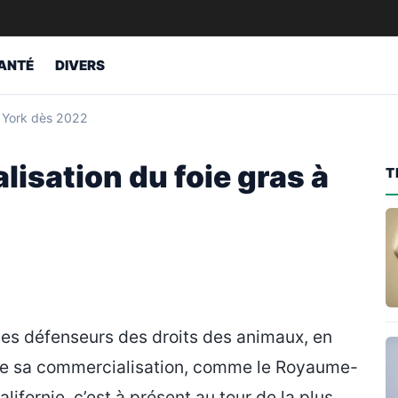
ANTÉ
DIVERS
w York dès 2022
lisation du foie gras à
T
 les défenseurs des droits des animaux, en
ême sa commercialisation, comme le Royaume-
alifornie, c’est à présent au tour de la plus