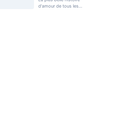
d'amour de tous les
temps, à lire jusqu'au
bout.