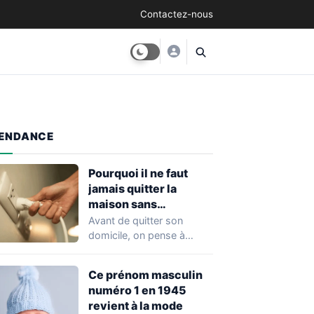
Contactez-nous
ENDANCE
Pourquoi il ne faut
jamais quitter la
maison sans
débrancher cet
Avant de quitter son
appareil, selon les
domicile, on pense à
experts
fermer les fenêtres, à
vérifier la…
Ce prénom masculin
numéro 1 en 1945
revient à la mode