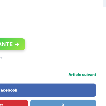
ANTE
→
TÉ
Article suivant
 Facebook
st
X