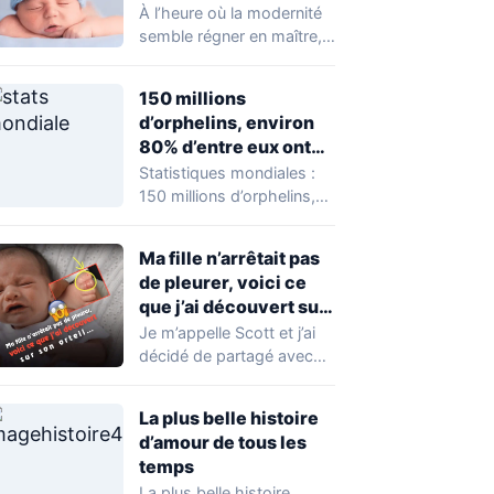
À l’heure où la modernité
semble régner en maître,
les jeunes parents
redécouvrent le…
150 millions
d’orphelins, environ
80% d’entre eux ont
des parents encore en
Statistiques mondiales :
vie.
150 millions d’orphelins,
environ 80% d’entre eux
ont des parents encore…
Ma fille n’arrêtait pas
de pleurer, voici ce
que j’ai découvert sur
son orteil…
Je m’appelle Scott et j’ai
décidé de partagé avec
vous mon histoire
aujourd’hui car…
La plus belle histoire
d’amour de tous les
temps
La plus belle histoire