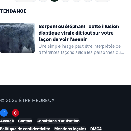
TENDANCE
Serpent ou éléphant : cette illusion
d’optique virale dit tout sur votre
façon de voir l’avenir
Une simple image peut être interprétée de
différentes façons selon les personnes qui
l'observent.…
© 2026 ÊTRE HEUREUX
Accueil
Contact
Conditions d’utilisation
Politique de confidentialité
Mentions légales
DMCA