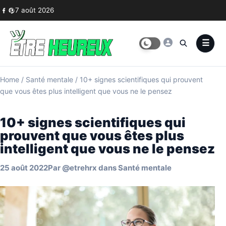
Skip to content
7 août 2026
Home
/
Santé mentale
/
10+ signes scientifiques qui prouvent
que vous êtes plus intelligent que vous ne le pensez
10+ signes scientifiques qui
prouvent que vous êtes plus
intelligent que vous ne le pensez
25 août 2022
Par
@etrehrx
dans
Santé mentale