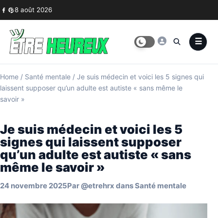
Skip to content
8 août 2026
Home
/
Santé mentale
/
Je suis médecin et voici les 5 signes qui
laissent supposer qu’un adulte est autiste « sans même le
savoir »
Je suis médecin et voici les 5
signes qui laissent supposer
qu’un adulte est autiste « sans
même le savoir »
24 novembre 2025
Par
@etrehrx
dans
Santé mentale