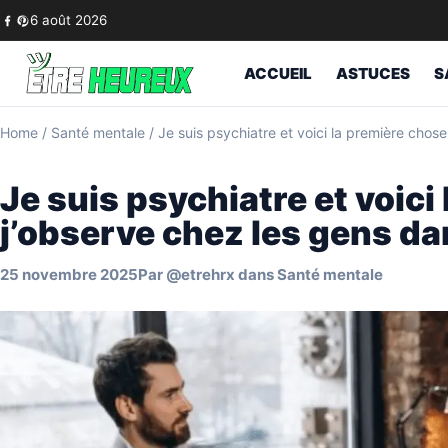
Skip to content
6 août 2026
ACCUEIL
ASTUCES
S
Home
/
Santé mentale
/
Je suis psychiatre et voici la première chos
Je suis psychiatre et voici
j’observe chez les gens da
25 novembre 2025
Par
@etrehrx
dans
Santé mentale