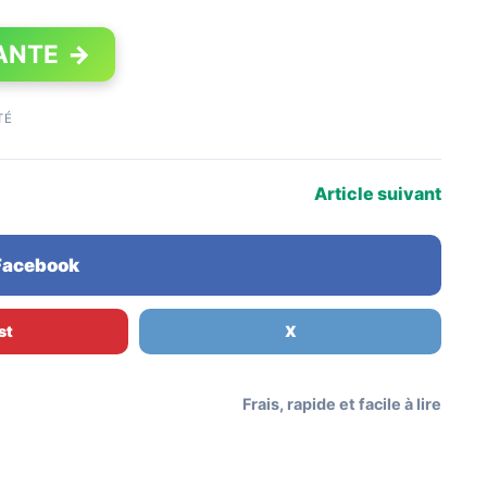
ANTE
→
TÉ
Article suivant
 Facebook
st
X
Frais, rapide et facile à lire