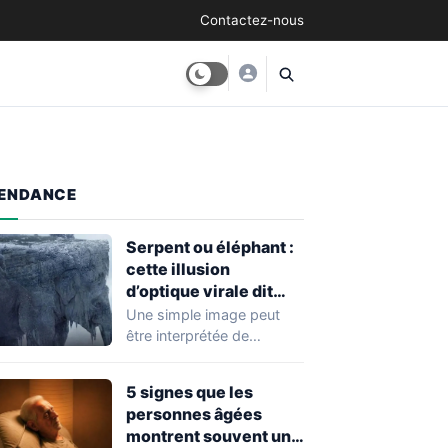
Contactez-nous
ENDANCE
Serpent ou éléphant :
cette illusion
d’optique virale dit
tout sur votre façon de
Une simple image peut
voir l’avenir
être interprétée de
différentes façons selon
les personnes qui
5 signes que les
l'observent.…
personnes âgées
montrent souvent un