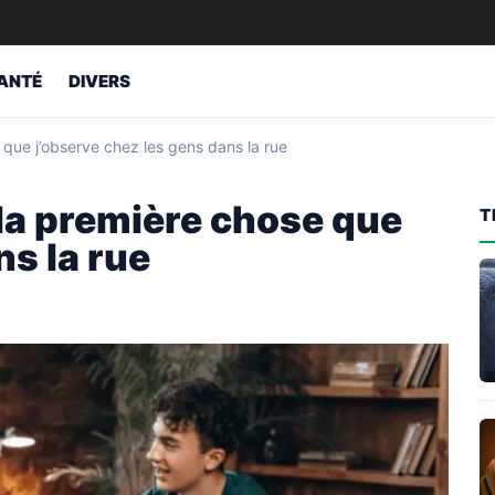
ANTÉ
DIVERS
e que j’observe chez les gens dans la rue
 la première chose que
T
ns la rue