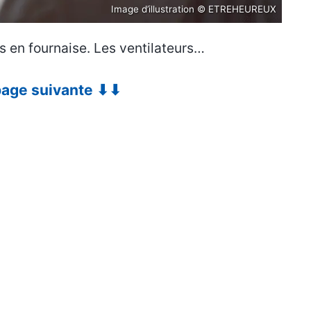
Image d’illustration © ETREHEUREUX
 en fournaise. Les ventilateurs…
 page suivante ⬇⬇