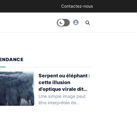
Contactez-nous
ENDANCE
Serpent ou éléphant :
cette illusion
d’optique virale dit
tout sur votre façon de
Une simple image peut
voir l’avenir
être interprétée de
différentes façons selon
les personnes qui
l'observent.…