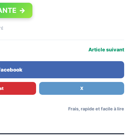
ANTE
→
TÉ
Article suivant
 Facebook
st
X
Frais, rapide et facile à lire