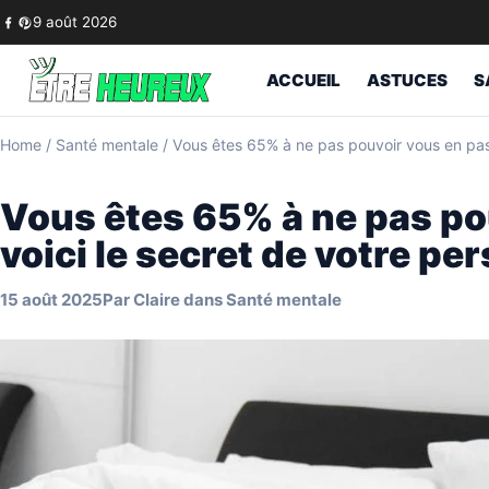
Skip to content
9 août 2026
ACCUEIL
ASTUCES
S
Home
/
Santé mentale
/
Vous êtes 65% à ne pas pouvoir vous en passe
Vous êtes 65% à ne pas po
voici le secret de votre pe
15 août 2025
Par
Claire
dans
Santé mentale