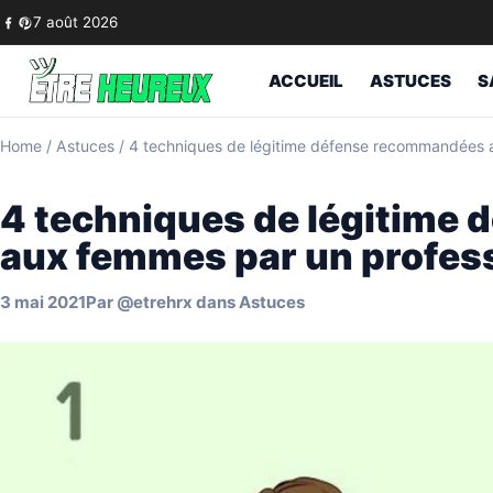
Skip to content
7 août 2026
ACCUEIL
ASTUCES
S
Home
/
Astuces
/
4 techniques de légitime défense recommandées 
4 techniques de légitime
aux femmes par un profes
3 mai 2021
Par
@etrehrx
dans
Astuces