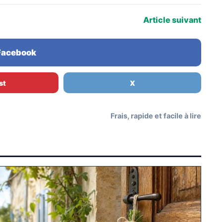
Article suivant
 Facebook
st
X
Frais, rapide et facile à lire