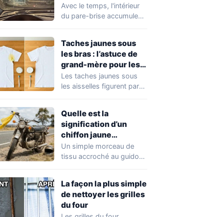
traces
Avec le temps, l'intérieur
du pare-brise accumule
un voile gras, des traces
de doigts,…
Taches jaunes sous
les bras : l’astuce de
grand-mère pour les
faire disparaître
Les taches jaunes sous
les aisselles figurent parmi
les marques les plus
difficiles à…
Quelle est la
signification d’un
chiffon jaune
accroché au guidon
Un simple morceau de
d’une moto ?
tissu accroché au guidon
d'une moto peut
transmettre un message…
La façon la plus simple
de nettoyer les grilles
du four
Les grilles du four