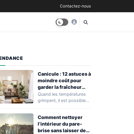
Contactez-nous
ENDANCE
Canicule : 12 astuces à
moindre coût pour
garder la fraîcheur
chez soi
Quand les températures
grimpent, il est possible
de préserver la fraîcheur
de son logement…
Comment nettoyer
l’intérieur du pare-
brise sans laisser de