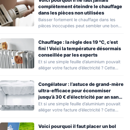
complètement éteindre le chauffage
dans les pièces non utilisées
Baisser fortement le chauffage dans les
pièces inoccupées peut sembler une bonne
idée pour…
Chauffage : la règle des 19 °C, c’est
fini ! Voici la température désormais
conseillée par les experts
Et si une simple feuille d’aluminium pouvait
alléger votre facture d’électricité ? Cette
astuce…
Congélateur : l’astuce de grand-mère
ultra-efficace pour économiser
jusqu’à 30 € d’électricité par an sans
effort
Et si une simple feuille d’aluminium pouvait
alléger votre facture d’électricité ? Cette
astuce…
Voici pourquoi il faut placer un bol