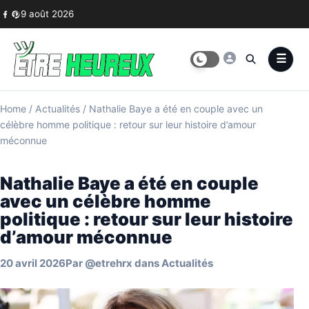
Skip to content
9 août 2026
Home
/
Actualités
/
Nathalie Baye a été en couple avec un
célèbre homme politique : retour sur leur histoire d’amour
méconnue
Nathalie Baye a été en couple
avec un célèbre homme
politique : retour sur leur histoire
d’amour méconnue
20 avril 2026
Par
@etrehrx
dans
Actualités