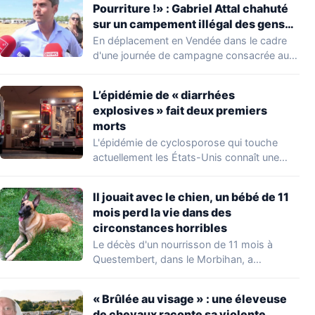
Pourriture !» : Gabriel Attal chahuté
sur un campement illégal des gens
du voyage
En déplacement en Vendée dans le cadre
d'une journée de campagne consacrée aux
occupations…
L’épidémie de « diarrhées
explosives » fait deux premiers
morts
L'épidémie de cyclosporose qui touche
actuellement les États-Unis connaît une
aggravation. Les autorités sanitaires…
Il jouait avec le chien, un bébé de 11
mois perd la vie dans des
circonstances horribles
Le décès d'un nourrisson de 11 mois à
Questembert, dans le Morbihan, a
profondément…
« Brûlée au visage » : une éleveuse
de chevaux raconte sa violente