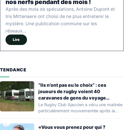
nos nerfs pendant des mois !
Après des mois de spéculations, Antoine Dupont et
Iris Mittenaere ont choisi de ne plus entretenir le
mystère. Une publication commune sur les
réseaux…
Lire
TENDANCE
“Ils n’ont pas eu le choix” : ces
joueurs de rugby voient 40
caravanes de gens du voyage
s’installer dans leur stade, ils les
Le Rugby Club Ajaccien a vécu une matinée
délogent en moins d’1 heure
particulièrement mouvementée après la
découverte d'une…
«Vous vous prenez pour qui ?