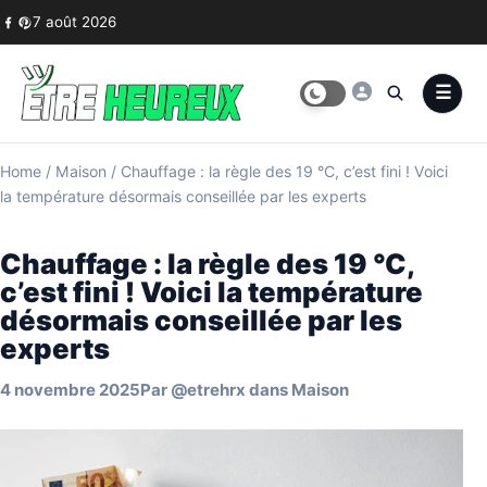
Skip to content
7 août 2026
Home
/
Maison
/
Chauffage : la règle des 19 °C, c’est fini ! Voici
la température désormais conseillée par les experts
Chauffage : la règle des 19 °C,
c’est fini ! Voici la température
désormais conseillée par les
experts
4 novembre 2025
Par
@etrehrx
dans
Maison