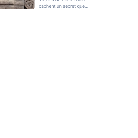
cachent un secret que
vous utilisez
quotidiennement sans
même le…