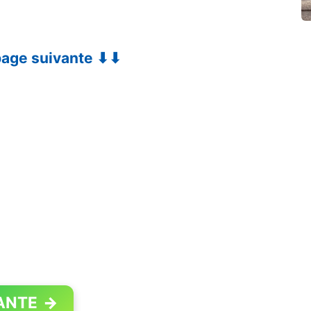
 page suivante ⬇⬇
ANTE
→