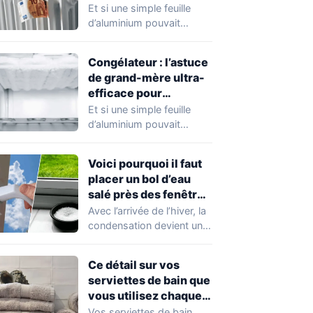
désormais conseillée
Et si une simple feuille
par les experts
d’aluminium pouvait
alléger votre facture
d’électricité ? Cette
Congélateur : l’astuce
astuce…
de grand-mère ultra-
efficace pour
économiser jusqu’à
Et si une simple feuille
30 € d’électricité par
d’aluminium pouvait
an sans effort
alléger votre facture
d’électricité ? Cette
Voici pourquoi il faut
astuce…
placer un bol d’eau
salé près des fenêtres
de la maison cet hiver
Avec l’arrivée de l’hiver, la
condensation devient un
problème récurrent dans
nos foyers. Une…
Ce détail sur vos
serviettes de bain que
vous utilisez chaque
jour sans le savoir
Vos serviettes de bain