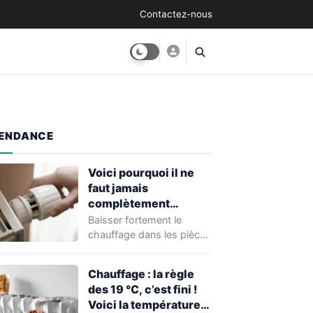
Contactez-nous
ENDANCE
Voici pourquoi il ne
faut jamais
complètement
éteindre le chauffage
Baisser fortement le
dans les pièces non
chauffage dans les pièces
utilisées
inoccupées peut sembler
une bonne idée pour…
Chauffage : la règle
des 19 °C, c’est fini !
Voici la température