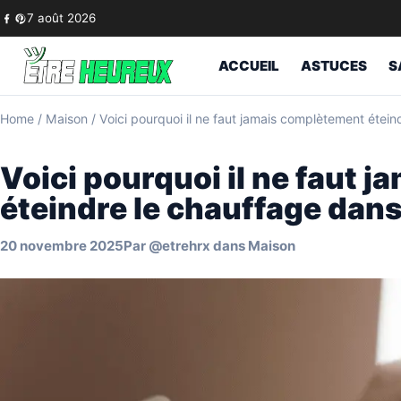
Skip to content
7 août 2026
ACCUEIL
ASTUCES
S
Home
/
Maison
/
Voici pourquoi il ne faut jamais complètement étein
Voici pourquoi il ne faut 
éteindre le chauffage dans
20 novembre 2025
Par
@etrehrx
dans
Maison