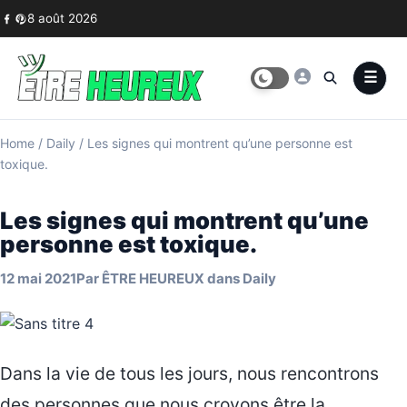
Skip to content
8 août 2026
Home
/
Daily
/
Les signes qui montrent qu’une personne est
toxique.
Les signes qui montrent qu’une
personne est toxique.
12 mai 2021
Par
ÊTRE HEUREUX
dans
Daily
Dans la vie de tous les jours, nous rencontrons
des personnes que nous croyons être la