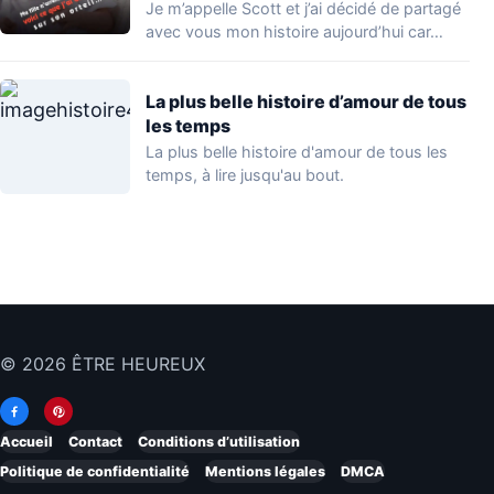
Je m’appelle Scott et j’ai décidé de partagé
avec vous mon histoire aujourd’hui car…
La plus belle histoire d’amour de tous
les temps
La plus belle histoire d'amour de tous les
temps, à lire jusqu'au bout.
© 2026 ÊTRE HEUREUX
Accueil
Contact
Conditions d’utilisation
Politique de confidentialité
Mentions légales
DMCA