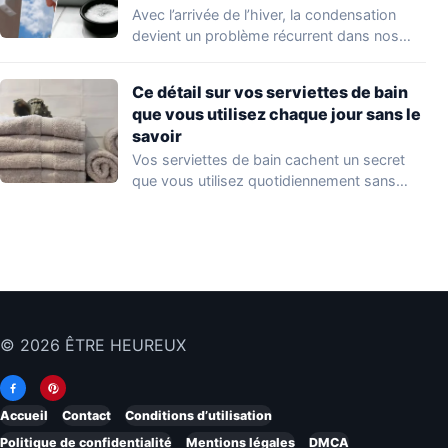
Avec l’arrivée de l’hiver, la condensation
devient un problème récurrent dans nos
foyers. Une…
Ce détail sur vos serviettes de bain
que vous utilisez chaque jour sans le
savoir
Vos serviettes de bain cachent un secret
que vous utilisez quotidiennement sans
même le…
© 2026 ÊTRE HEUREUX
Accueil
Contact
Conditions d’utilisation
Politique de confidentialité
Mentions légales
DMCA