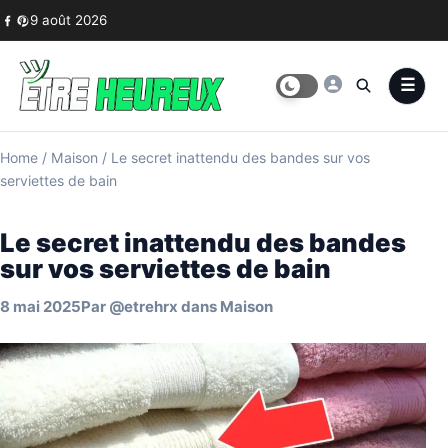
Skip to content
9 août 2026
Home
/
Maison
/
Le secret inattendu des bandes sur vos
serviettes de bain
Le secret inattendu des bandes
sur vos serviettes de bain
8 mai 2025
Par
@etrehrx
dans
Maison