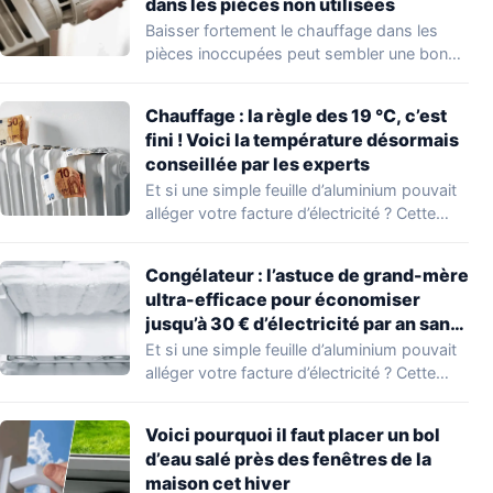
dans les pièces non utilisées
Baisser fortement le chauffage dans les
pièces inoccupées peut sembler une bonne
idée pour…
Chauffage : la règle des 19 °C, c’est
fini ! Voici la température désormais
conseillée par les experts
Et si une simple feuille d’aluminium pouvait
alléger votre facture d’électricité ? Cette
astuce…
Congélateur : l’astuce de grand-mère
ultra-efficace pour économiser
jusqu’à 30 € d’électricité par an sans
effort
Et si une simple feuille d’aluminium pouvait
alléger votre facture d’électricité ? Cette
astuce…
Voici pourquoi il faut placer un bol
d’eau salé près des fenêtres de la
maison cet hiver