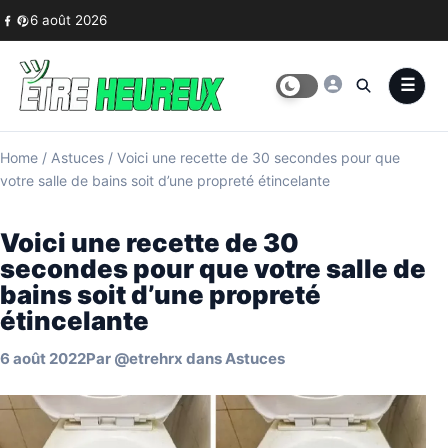
Skip to content
6 août 2026
Home
/
Astuces
/
Voici une recette de 30 secondes pour que
votre salle de bains soit d’une propreté étincelante
Voici une recette de 30
secondes pour que votre salle de
bains soit d’une propreté
étincelante
6 août 2022
Par
@etrehrx
dans
Astuces