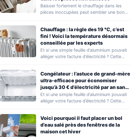
Baisser fortement le chauffage dans les
pièces inoccupées peut sembler une bonne
idée pour…
Chauffage : la règle des 19 °C, c’est
fini ! Voici la température désormais
conseillée par les experts
Et si une simple feuille d’aluminium pouvait
alléger votre facture d’électricité ? Cette
astuce…
Congélateur : l’astuce de grand-mère
ultra-efficace pour économiser
jusqu’à 30 € d’électricité par an sans
effort
Et si une simple feuille d’aluminium pouvait
alléger votre facture d’électricité ? Cette
astuce…
Voici pourquoi il faut placer un bol
d’eau salé près des fenêtres de la
maison cet hiver