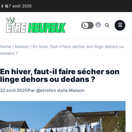
Skip to content
7 août 2026
Home
/
Maison
/
En hiver, faut-il faire sécher son linge dehors ou
dedans ?
En hiver, faut-il faire sécher son
linge dehors ou dedans ?
22 avril 2025
Par
@etrehrx
dans
Maison