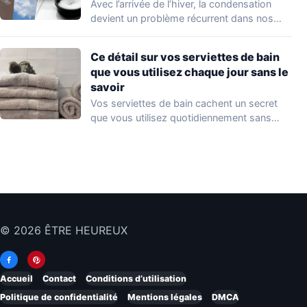
Avec l’arrivée de l’hiver, la condensation
devient un problème récurrent dans nos
foyers. Une…
Ce détail sur vos serviettes de bain
que vous utilisez chaque jour sans le
savoir
Vos serviettes de bain cachent un secret
que vous utilisez quotidiennement sans
même le…
© 2026 ÊTRE HEUREUX
Accueil
Contact
Conditions d’utilisation
Politique de confidentialité
Mentions légales
DMCA