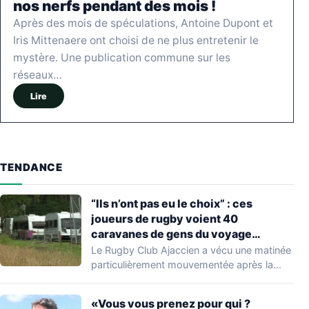
nos nerfs pendant des mois !
Après des mois de spéculations, Antoine Dupont et
Iris Mittenaere ont choisi de ne plus entretenir le
mystère. Une publication commune sur les
réseaux…
Lire
TENDANCE
“Ils n’ont pas eu le choix” : ces
joueurs de rugby voient 40
caravanes de gens du voyage
s’installer dans leur stade, ils les
Le Rugby Club Ajaccien a vécu une matinée
délogent en moins d’1 heure
particulièrement mouvementée après la
découverte d'une…
«Vous vous prenez pour qui ?