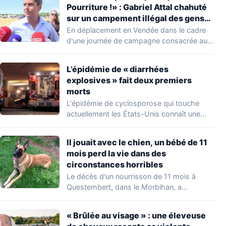
Pourriture !» : Gabriel Attal chahuté
sur un campement illégal des gens
du voyage
En déplacement en Vendée dans le cadre
d'une journée de campagne consacrée aux
occupations…
L’épidémie de « diarrhées
explosives » fait deux premiers
morts
L'épidémie de cyclosporose qui touche
actuellement les États-Unis connaît une
aggravation. Les autorités sanitaires…
Il jouait avec le chien, un bébé de 11
mois perd la vie dans des
circonstances horribles
Le décès d'un nourrisson de 11 mois à
Questembert, dans le Morbihan, a
profondément…
« Brûlée au visage » : une éleveuse