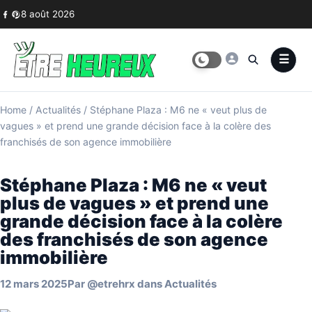
Skip to content
8 août 2026
Home
/
Actualités
/
Stéphane Plaza : M6 ne « veut plus de
vagues » et prend une grande décision face à la colère des
franchisés de son agence immobilière
Stéphane Plaza : M6 ne « veut
plus de vagues » et prend une
grande décision face à la colère
des franchisés de son agence
immobilière
12 mars 2025
Par
@etrehrx
dans
Actualités