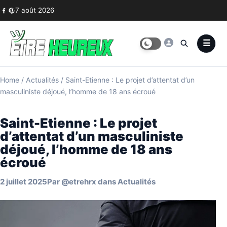
Skip to content
7 août 2026
Home
/
Actualités
/
Saint-Etienne : Le projet d’attentat d’un
masculiniste déjoué, l’homme de 18 ans écroué
Saint-Etienne : Le projet
d’attentat d’un masculiniste
déjoué, l’homme de 18 ans
écroué
2 juillet 2025
Par
@etrehrx
dans
Actualités