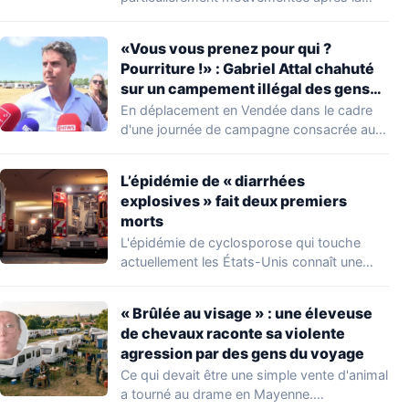
découverte d'une…
«Vous vous prenez pour qui ?
Pourriture !» : Gabriel Attal chahuté
sur un campement illégal des gens
du voyage
En déplacement en Vendée dans le cadre
d'une journée de campagne consacrée aux
occupations…
L’épidémie de « diarrhées
explosives » fait deux premiers
morts
L'épidémie de cyclosporose qui touche
actuellement les États-Unis connaît une
aggravation. Les autorités sanitaires…
« Brûlée au visage » : une éleveuse
de chevaux raconte sa violente
agression par des gens du voyage
Ce qui devait être une simple vente d'animal
a tourné au drame en Mayenne.…