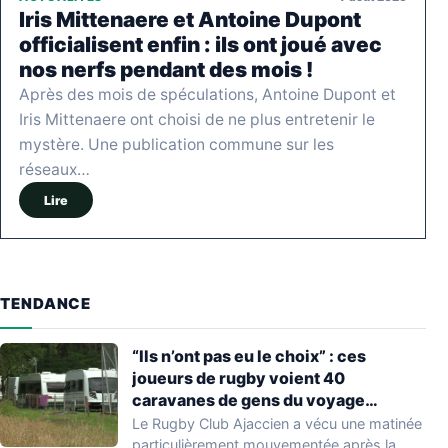
Iris Mittenaere et Antoine Dupont
officialisent enfin : ils ont joué avec
nos nerfs pendant des mois !
Après des mois de spéculations, Antoine Dupont et
Iris Mittenaere ont choisi de ne plus entretenir le
mystère. Une publication commune sur les
réseaux…
Lire
TENDANCE
“Ils n’ont pas eu le choix” : ces
joueurs de rugby voient 40
caravanes de gens du voyage
s’installer dans leur stade, ils les
Le Rugby Club Ajaccien a vécu une matinée
délogent en moins d’1 heure
particulièrement mouvementée après la