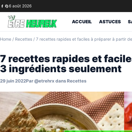
Skip to content
6 août 2026
ACCUEIL
ASTUCES
S
Home
/
Recettes
/
7 recettes rapides et faciles à préparer à partir 
7 recettes rapides et facile
3 ingrédients seulement
29 juin 2022
Par
@etrehrx
dans
Recettes