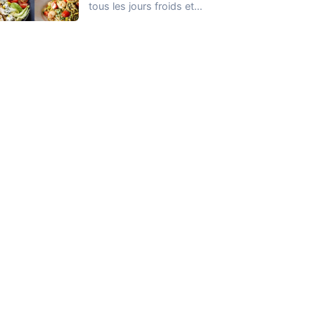
tous les jours froids et
sombres de l'hiver. Les
courges,…