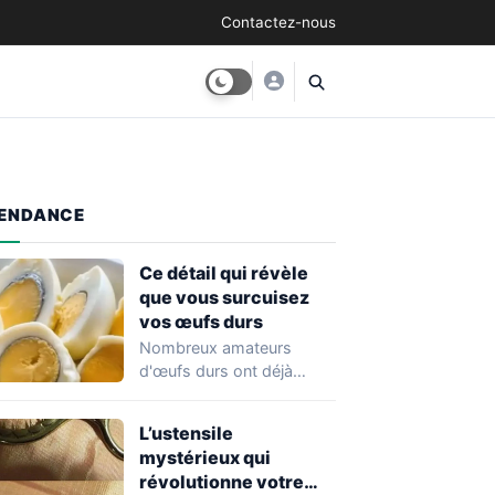
Contactez-nous
ENDANCE
Ce détail qui révèle
que vous surcuisez
vos œufs durs
Nombreux amateurs
d'œufs durs ont déjà
observé ce mystérieux
anneau verdâtre qui
L’ustensile
entoure parfois…
mystérieux qui
révolutionne votre