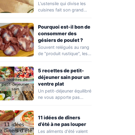
petit-déjeuner en 30
L'ustensile qui divise les
secondes
cuisines fait son grand
retour. Compact et
mystérieux, cet objet…
Pourquoi est-il bon de
consommer des
gésiers de poulet ?
Souvent relégués au rang
de "produit rustique", les
gésiers de poulet
reviennent sur le…
5 recettes de petit-
déjeuner sain pour un
ventre plat
Un petit-déjeuner équilibré
ne vous apporte pas
seulement de l'énergie au
cours de la…
11 idées de dîners
d’été à ne pas louper
Les aliments d'été valent