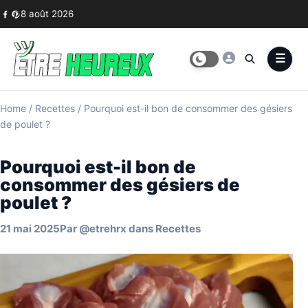
Skip to content
8 août 2026
Home
/
Recettes
/
Pourquoi est-il bon de consommer des gésiers
de poulet ?
Pourquoi est-il bon de
consommer des gésiers de
poulet ?
21 mai 2025
Par
@etrehrx
dans
Recettes