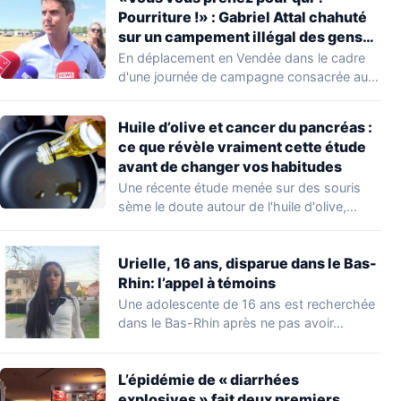
Pourriture !» : Gabriel Attal chahuté
sur un campement illégal des gens
du voyage
En déplacement en Vendée dans le cadre
d'une journée de campagne consacrée aux
occupations…
Huile d’olive et cancer du pancréas :
ce que révèle vraiment cette étude
avant de changer vos habitudes
Une récente étude menée sur des souris
sème le doute autour de l'huile d'olive,…
Urielle, 16 ans, disparue dans le Bas-
Rhin: l’appel à témoins
Une adolescente de 16 ans est recherchée
dans le Bas-Rhin après ne pas avoir…
L’épidémie de « diarrhées
explosives » fait deux premiers