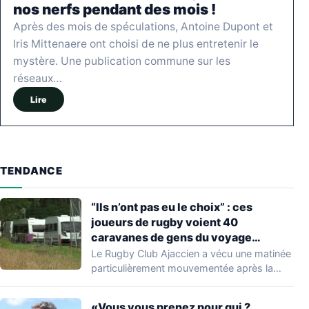
nos nerfs pendant des mois !
Après des mois de spéculations, Antoine Dupont et
Iris Mittenaere ont choisi de ne plus entretenir le
mystère. Une publication commune sur les
réseaux…
Lire
TENDANCE
“Ils n’ont pas eu le choix” : ces
joueurs de rugby voient 40
caravanes de gens du voyage
s’installer dans leur stade, ils les
Le Rugby Club Ajaccien a vécu une matinée
délogent en moins d’1 heure
particulièrement mouvementée après la
découverte d'une…
«Vous vous prenez pour qui ?