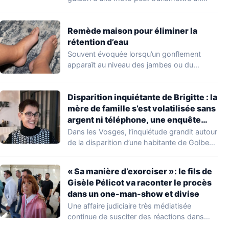
message…
Remède maison pour éliminer la
rétention d’eau
Souvent évoquée lorsqu’un gonflement
apparaît au niveau des jambes ou du
visage, la rétention…
Disparition inquiétante de Brigitte : la
mère de famille s’est volatilisée sans
argent ni téléphone, une enquête
ouverte
Dans les Vosges, l’inquiétude grandit autour
de la disparition d’une habitante de Golbey.
Depuis…
« Sa manière d’exorciser »: le fils de
Gisèle Pélicot va raconter le procès
dans un one-man-show et divise
Une affaire judiciaire très médiatisée
continue de susciter des réactions dans
l’espace public. Cette…