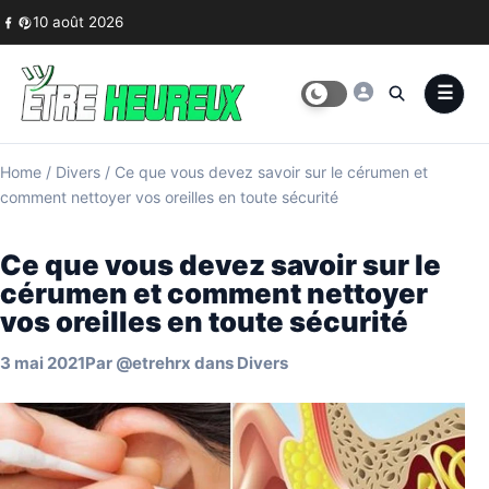
Skip to content
10 août 2026
Home
/
Divers
/
Ce que vous devez savoir sur le cérumen et
comment nettoyer vos oreilles en toute sécurité
Ce que vous devez savoir sur le
cérumen et comment nettoyer
vos oreilles en toute sécurité
3 mai 2021
Par
@etrehrx
dans
Divers