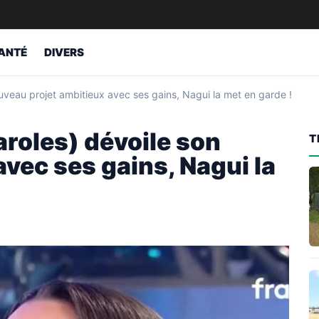
ANTÉ
DIVERS
uveau projet ambitieux avec ses gains, Nagui la met en garde !
aroles) dévoile son
T
vec ses gains, Nagui la