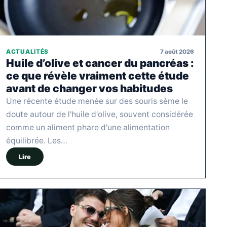
7 août 2026
ACTUALITÉS
Huile d’olive et cancer du pancréas :
ce que révèle vraiment cette étude
avant de changer vos habitudes
Une récente étude menée sur des souris sème le
doute autour de l'huile d'olive, souvent considérée
comme un aliment phare d'une alimentation
équilibrée. Les…
Lire