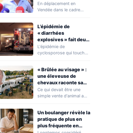
chahuté sur un
En déplacement en
campement illégal
Vendée dans le cadre
des gens du voyage
d'une journée de
campagne consacrée aux
L’épidémie de
occupations…
« diarrhées
explosives » fait deux
premiers morts
L'épidémie de
cyclosporose qui touche
actuellement les États-
Unis connaît une
« Brûlée au visage » :
aggravation. Les autorités
une éleveuse de
sanitaires…
chevaux raconte sa
violente agression par
Ce qui devait être une
des gens du voyage
simple vente d'animal a
tourné au drame en
Mayenne.…
Un boulanger révèle la
pratique de plus en
plus fréquente en
boulangerie-
Longtemps considéré