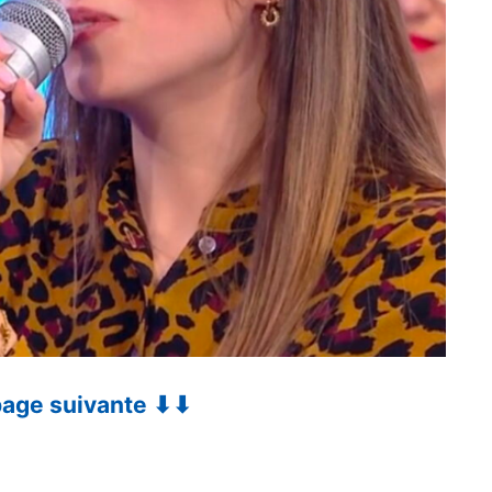
 page suivante ⬇⬇