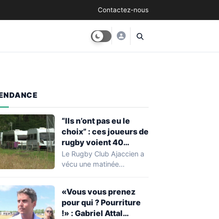
Contactez-nous
ENDANCE
“Ils n’ont pas eu le
choix” : ces joueurs de
rugby voient 40
caravanes de gens du
Le Rugby Club Ajaccien a
voyage s’installer
vécu une matinée
dans leur stade, ils les
particulièrement
délogent en moins d’1
mouvementée après la
«Vous vous prenez
découverte d'une…
heure
pour qui ? Pourriture
!» : Gabriel Attal