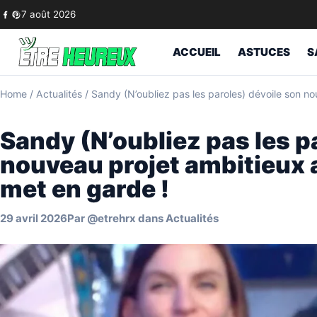
Skip to content
7 août 2026
ACCUEIL
ASTUCES
S
Home
/
Actualités
/
Sandy (N’oubliez pas les paroles) dévoile son no
Sandy (N’oubliez pas les p
nouveau projet ambitieux a
met en garde !
29 avril 2026
Par
@etrehrx
dans
Actualités