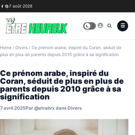
Skip to content
7 août 2026
Home
/
Divers
/
Ce prénom arabe, inspiré du Coran, séduit de
plus en plus de parents depuis 2010 grâce à sa signification
Ce prénom arabe, inspiré du
Coran, séduit de plus en plus de
parents depuis 2010 grâce à sa
signification
7 avril 2025
Par
@etrehrx
dans
Divers