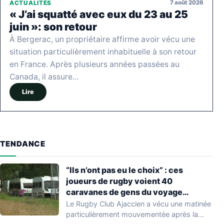
7 août 2026
ACTUALITÉS
« J’ai squatté avec eux du 23 au 25
juin »: son retour
À Bergerac, un propriétaire affirme avoir vécu une
situation particulièrement inhabituelle à son retour
en France. Après plusieurs années passées au
Canada, il assure…
Lire
TENDANCE
“Ils n’ont pas eu le choix” : ces
joueurs de rugby voient 40
caravanes de gens du voyage
s’installer dans leur stade, ils les
Le Rugby Club Ajaccien a vécu une matinée
délogent en moins d’1 heure
particulièrement mouvementée après la