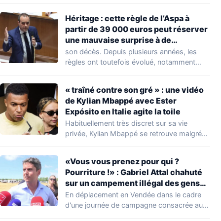
découverte d'une…
Héritage : cette règle de l’Aspa à
partir de 39 000 euros peut réserver
une mauvaise surprise à de
nombreuses familles
son décès. Depuis plusieurs années, les
règles ont toutefois évolué, notamment
concernant le seuil…
« traîné contre son gré » : une vidéo
de Kylian Mbappé avec Ester
Expósito en Italie agite la toile
Habituellement très discret sur sa vie
privée, Kylian Mbappé se retrouve malgré
lui au…
«Vous vous prenez pour qui ?
Pourriture !» : Gabriel Attal chahuté
sur un campement illégal des gens
du voyage
En déplacement en Vendée dans le cadre
d'une journée de campagne consacrée aux
occupations…