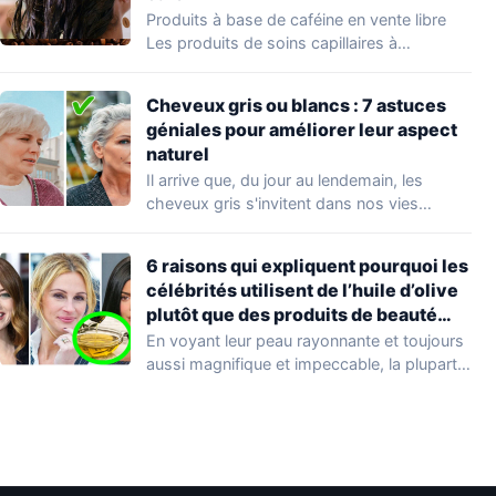
Produits à base de caféine en vente libre
Les produits de soins capillaires à…
Cheveux gris ou blancs : 7 astuces
géniales pour améliorer leur aspect
naturel
Il arrive que, du jour au lendemain, les
cheveux gris s'invitent dans nos vies…
6 raisons qui expliquent pourquoi les
célébrités utilisent de l’huile d’olive
plutôt que des produits de beauté
coûteux
En voyant leur peau rayonnante et toujours
aussi magnifique et impeccable, la plupart
d'entre…