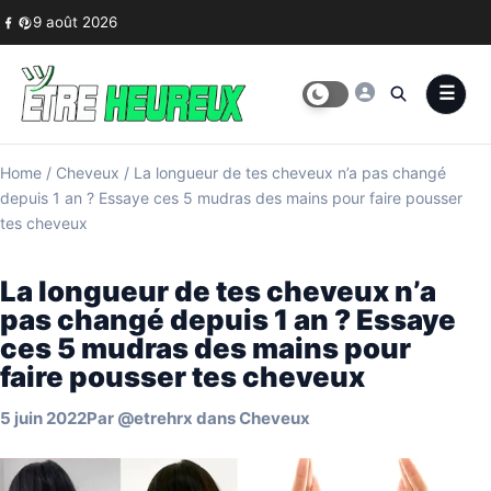
Skip to content
9 août 2026
Home
/
Cheveux
/
La longueur de tes cheveux n’a pas changé
depuis 1 an ? Essaye ces 5 mudras des mains pour faire pousser
tes cheveux
La longueur de tes cheveux n’a
pas changé depuis 1 an ? Essaye
ces 5 mudras des mains pour
faire pousser tes cheveux
5 juin 2022
Par
@etrehrx
dans
Cheveux