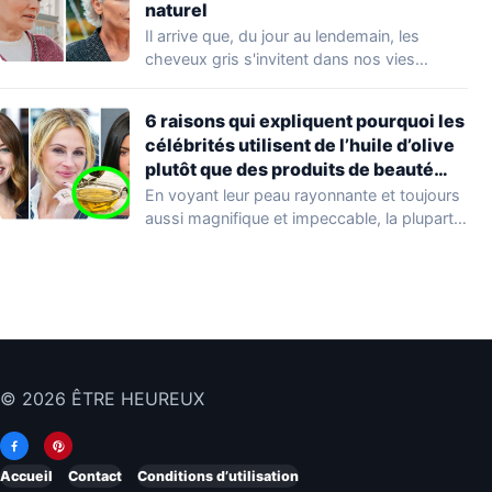
naturel
Il arrive que, du jour au lendemain, les
cheveux gris s'invitent dans nos vies…
6 raisons qui expliquent pourquoi les
célébrités utilisent de l’huile d’olive
plutôt que des produits de beauté
coûteux
En voyant leur peau rayonnante et toujours
aussi magnifique et impeccable, la plupart
d'entre…
© 2026 ÊTRE HEUREUX
Accueil
Contact
Conditions d’utilisation