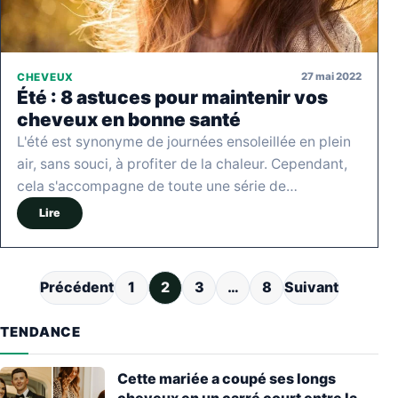
27 mai 2022
CHEVEUX
Été : 8 astuces pour maintenir vos
cheveux en bonne santé
L'été est synonyme de journées ensoleillée en plein
air, sans souci, à profiter de la chaleur. Cependant,
cela s'accompagne de toute une série de…
Lire
Pagination des publications
Précédent
1
2
3
…
8
Suivant
TENDANCE
Cette mariée a coupé ses longs
cheveux en un carré court entre la