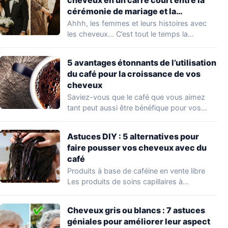
cérémonie de mariage et la
réception. Le résultat est
Ahhh, les femmes et leurs histoires avec
époustouflant !
les cheveux... C’est tout le temps la…
5 avantages étonnants de l’utilisation
du café pour la croissance de vos
cheveux
Saviez-vous que le café que vous aimez
tant peut aussi être bénéfique pour vos…
Astuces DIY : 5 alternatives pour
faire pousser vos cheveux avec du
café
Produits à base de caféine en vente libre
Les produits de soins capillaires à…
Cheveux gris ou blancs : 7 astuces
géniales pour améliorer leur aspect