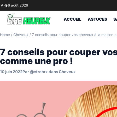
Skip to content
6 août 2026
ACCUEIL
ASTUCES
S
Home
/
Cheveux
/
7 conseils pour couper vos cheveux à la maison 
7 conseils pour couper vo
comme une pro !
10 juin 2022
Par
@etrehrx
dans
Cheveux