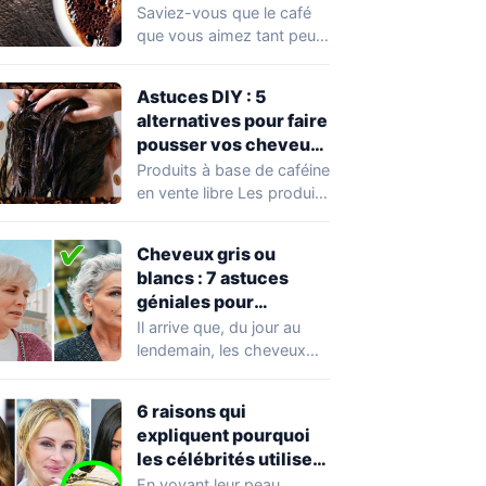
pour la croissance de
Saviez-vous que le café
vos cheveux
que vous aimez tant peut
aussi être bénéfique pour
vos…
Astuces DIY : 5
alternatives pour faire
pousser vos cheveux
avec du café
Produits à base de caféine
en vente libre Les produits
de soins capillaires à…
Cheveux gris ou
blancs : 7 astuces
géniales pour
améliorer leur aspect
Il arrive que, du jour au
naturel
lendemain, les cheveux
gris s'invitent dans nos
vies…
6 raisons qui
expliquent pourquoi
les célébrités utilisent
de l’huile d’olive plutôt
En voyant leur peau