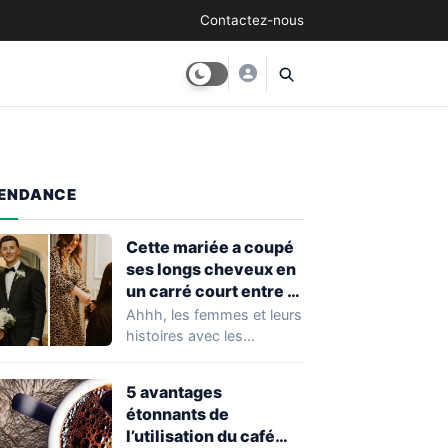
Contactez-nous
ENDANCE
Cette mariée a coupé
ses longs cheveux en
un carré court entre la
cérémonie de mariage
Ahhh, les femmes et leurs
et la réception. Le
histoires avec les
résultat est
cheveux... C’est tout le
époustouflant !
temps la…
5 avantages
étonnants de
l’utilisation du café