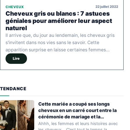
22 juillet 2022
CHEVEUX
Cheveux gris ou blancs : 7 astuces
géniales pour améliorer leur aspect
naturel
Il arrive que, du jour au lendemain, les cheveux gris
s'invitent dans nos vies sans le savoir. Cette
apparition surprise en laisse certaines femmes…
Lire
TENDANCE
Cette mariée a coupé ses longs
cheveux en un carré court entre la
cérémonie de mariage et la
réception. Le résultat est
Ahhh, les femmes et leurs histoires avec
époustouflant !
les cheveux... C’est tout le temps la…