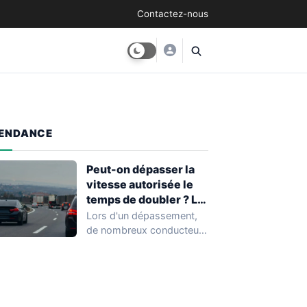
Contactez-nous
ENDANCE
Peut-on dépasser la
vitesse autorisée le
temps de doubler ? La
réponse risque d’en
Lors d'un dépassement,
surprendre beaucoup
de nombreux conducteurs
ont le réflexe d'accélérer
afin de réduire le…