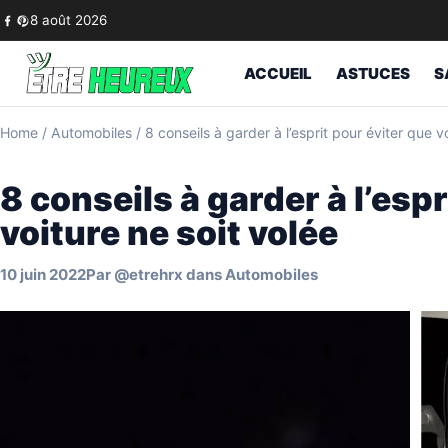
Skip to content
8 août 2026
ACCUEIL
ASTUCES
S
Home
/
Automobiles
/
8 conseils à garder à l’esprit pour éviter que v
8 conseils à garder à l’espr
voiture ne soit volée
10 juin 2022
Par
@etrehrx
dans
Automobiles