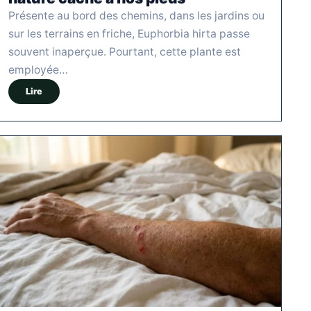
Présente au bord des chemins, dans les jardins ou
sur les terrains en friche, Euphorbia hirta passe
souvent inaperçue. Pourtant, cette plante est
employée…
Lire