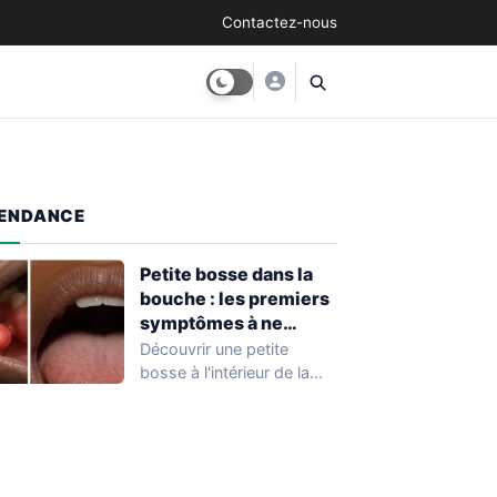
Contactez-nous
ENDANCE
Petite bosse dans la
bouche : les premiers
symptômes à ne
surtout pas ignorer
Découvrir une petite
bosse à l'intérieur de la
bouche est une situation
fréquente qui…