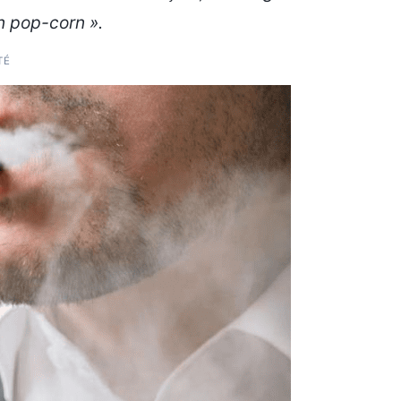
n pop-corn ».
TÉ