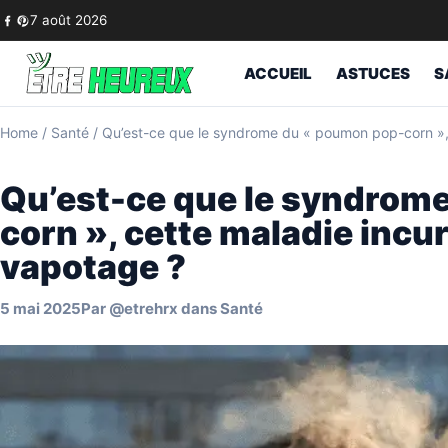
Skip to content
7 août 2026
ACCUEIL
ASTUCES
S
Home
/
Santé
/
Qu’est-ce que le syndrome du « poumon pop-corn », 
Qu’est-ce que le syndrom
corn », cette maladie incu
vapotage ?
5 mai 2025
Par
@etrehrx
dans
Santé