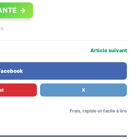
ANTE
→
TÉ
Article suivant
 Facebook
st
X
Frais, rapide et facile à lire