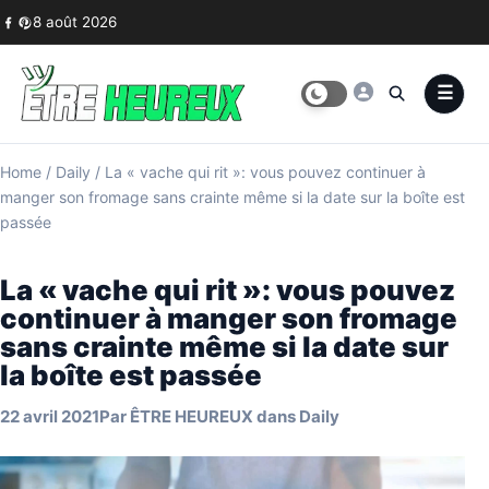
Skip to content
8 août 2026
Home
/
Daily
/
La « vache qui rit »: vous pouvez continuer à
manger son fromage sans crainte même si la date sur la boîte est
passée
La « vache qui rit »: vous pouvez
continuer à manger son fromage
sans crainte même si la date sur
la boîte est passée
22 avril 2021
Par
ÊTRE HEUREUX
dans
Daily