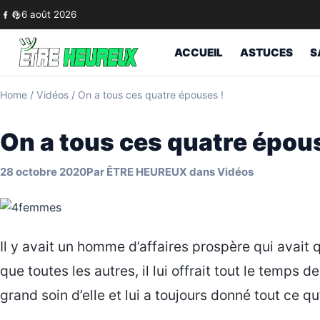
Skip to content
6 août 2026
ACCUEIL
ASTUCES
S
Home
/
Vidéos
/
On a tous ces quatre épouses !
On a tous ces quatre épou
28 octobre 2020
Par
ÊTRE HEUREUX
dans
Vidéos
Il y avait un homme d’affaires prospère qui avait 
que toutes les autres, il lui offrait tout le temps de
grand soin d’elle et lui a toujours donné tout ce qu’