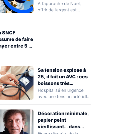
pourquoi vous ne
À l’approche de Noël,
pourrez pas faire de
offrir de l’argent est
transferts jusqu’à
devenu un réflexe pour de
lundi 29 décembre
nombreuses…
a SNCF
ssume de faire
ayer entre 5 et
0 euros la
estitution
’objets perdus
Sa tension explose à
ans le train
25, il fait un AVC : ces
boissons très
consommées
Hospitalisé en urgence
inquiètent les
avec une tension artérielle
médecins
hors normes, un homme
d’une cinquantaine
Décoration minimale,
d’années…
papier peint
vieillissant… dans
l’appartement parisien
Figure discrète de la