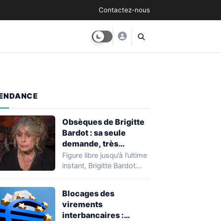
Contactez-nous
ENDANCE
Obsèques de Brigitte
Bardot : sa seule
demande, très
modeste, pour son
Figure libre jusqu’à l’ultime
enterrement
instant, Brigitte Bardot
avait pensé sa mort avec
la même…
Blocages des
virements
interbancaires :