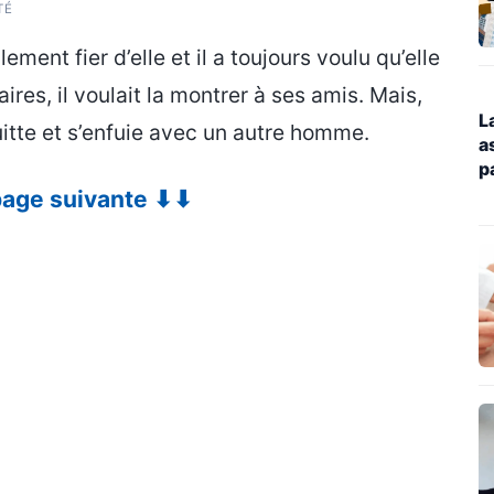
TÉ
ement fier d’elle et il a toujours voulu qu’elle
res, il voulait la montrer à ses amis. Mais,
L
quitte et s’enfuie avec un autre homme.
a
p
1
 page suivante ⬇⬇
r
d
d