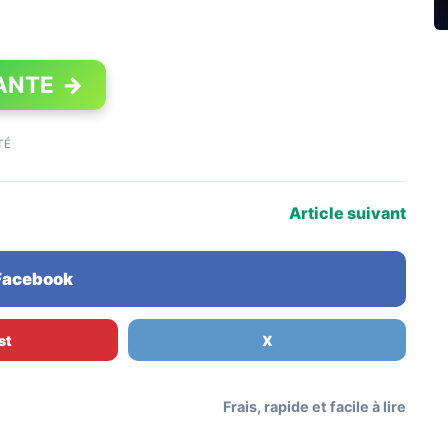
ANTE
→
TÉ
Article suivant
 Facebook
st
X
Frais, rapide et facile à lire