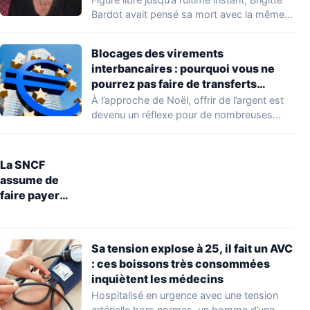
Bardot avait pensé sa mort avec la même…
Blocages des virements
interbancaires : pourquoi vous ne
pourrez pas faire de transferts
jusqu’à lundi 29 décembre
À l’approche de Noël, offrir de l’argent est
devenu un réflexe pour de nombreuses…
La SNCF
assume de
faire payer
entre 5 et 10
euros la
restitution
Sa tension explose à 25, il fait un AVC
d’objets
: ces boissons très consommées
perdus dans le
inquiètent les médecins
train
Hospitalisé en urgence avec une tension
artérielle hors normes, un homme d’une