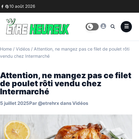
Skip to content
10 août 2026
Home
/
Vidéos
/
Attention, ne mangez pas ce filet de poulet rôti
vendu chez Intermarché
Attention, ne mangez pas ce filet
de poulet rôti vendu chez
Intermarché
5 juillet 2025
Par
@etrehrx
dans
Vidéos