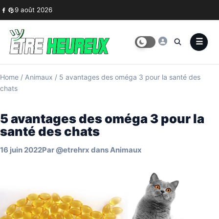
Skip to content
9 août 2026
Home
/
Animaux
/
5 avantages des oméga 3 pour la santé des
chats
5 avantages des oméga 3 pour la
santé des chats
16 juin 2022
Par
@etrehrx
dans
Animaux