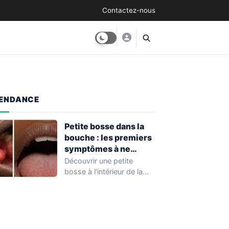
Contactez-nous
ENDANCE
Petite bosse dans la
bouche : les premiers
symptômes à ne
surtout pas ignorer
Découvrir une petite
bosse à l'intérieur de la
bouche est une situation
fréquente qui…