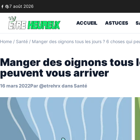
Skip to content
7 août 2026
ACCUEIL
ASTUCES
S
Home
/
Santé
/
Manger des oignons tous les jours ? 6 choses qui pe
Manger des oignons tous l
peuvent vous arriver
16 mars 2022
Par
@etrehrx
dans
Santé