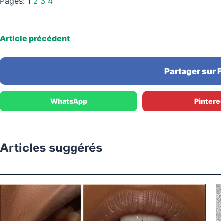
Pages:
1
2
3
4
Article précédent
Partager sur
WhatsApp
Pintere
Articles suggérés