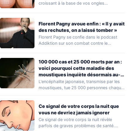
croissant à la base de vos ongles…
Florent Pagny avoue enfin : « Il y avait
des rechutes, on a laissé tomber »
Florent Pagny se confie dans le podcast
Addiktion sur son combat contre le
cancer…
100 000 cas et 25 000 morts par an :
voici pourquoi cette maladie des
moustiques inquiète désormais au-
delà de l’Asie
L'encéphalite japonaise, transmise par les
moustiques, tue 25 000 personnes chaque
année en Asie.…
Ce signal de votre corps la nuit que
vous ne devriez jamais ignorer
Ce signal de votre corps la nuit révèle
parfois de graves problèmes de santé.…