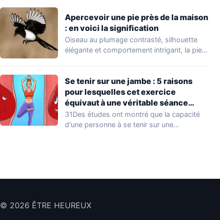
Apercevoir une pie près de la maison
: en voici la signification
Oiseau au plumage contrasté, silhouette
élégante et comportement intrigant, la pie
ne passe jamais…
Se tenir sur une jambe : 5 raisons
pour lesquelles cet exercice
équivaut à une véritable séance
d’entraînement
31Des études ont montré que la capacité
d'une personne à se tenir sur une…
© 2026 ÊTRE HEUREUX