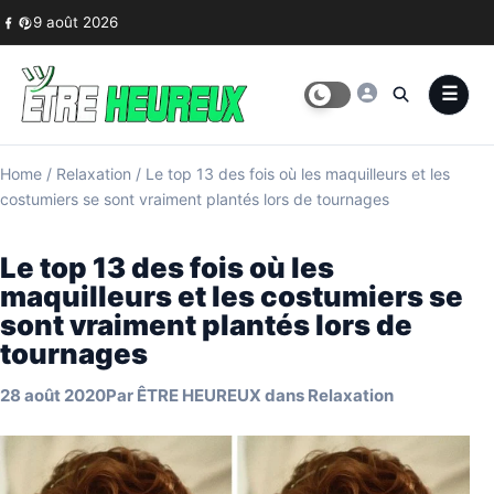
Skip to content
9 août 2026
Home
/
Relaxation
/
Le top 13 des fois où les maquilleurs et les
costumiers se sont vraiment plantés lors de tournages
Le top 13 des fois où les
maquilleurs et les costumiers se
sont vraiment plantés lors de
tournages
28 août 2020
Par
ÊTRE HEUREUX
dans
Relaxation