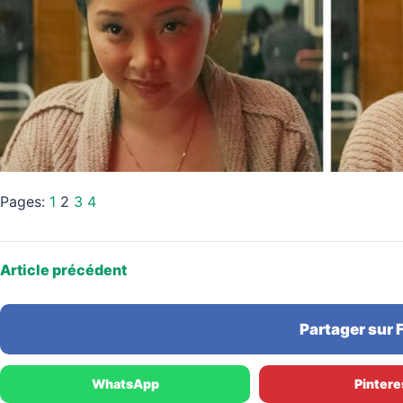
Pages:
1
2
3
4
Article précédent
Partager sur
WhatsApp
Pintere