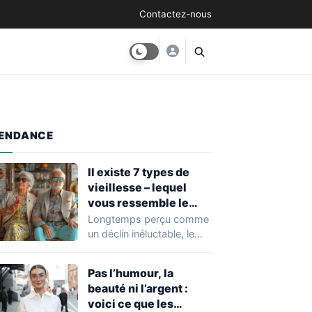
Contactez-nous
ENDANCE
Il existe 7 types de
vieillesse – lequel
vous ressemble le
plus ?
Longtemps perçu comme
un déclin inéluctable, le
vieillissement se décline
aujourd’hui en mille
Pas l’humour, la
nuances.…
beauté ni l’argent :
voici ce que les