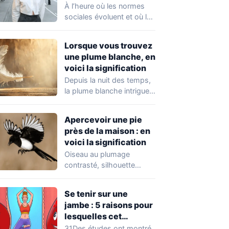
femmes recherchent
À l’heure où les normes
chez un homme
sociales évoluent et où la
désormais
santé mentale devient
une…
Lorsque vous trouvez
une plume blanche, en
voici la signification
Depuis la nuit des temps,
la plume blanche intrigue
autant qu’elle apaise.
Objet de…
Apercevoir une pie
près de la maison : en
voici la signification
Oiseau au plumage
contrasté, silhouette
élégante et comportement
intrigant, la pie ne passe
Se tenir sur une
jamais…
jambe : 5 raisons pour
lesquelles cet
exercice équivaut à
31Des études ont montré