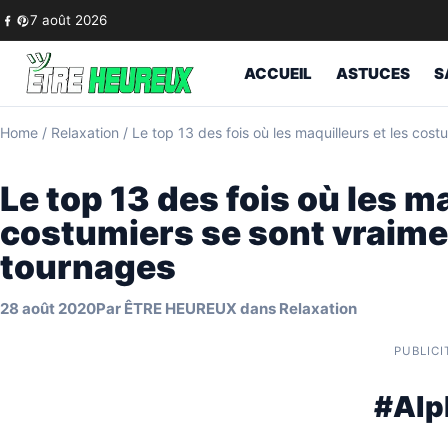
Skip to content
7 août 2026
ACCUEIL
ASTUCES
S
Home
/
Relaxation
/
Le top 13 des fois où les maquilleurs et les cos
Le top 13 des fois où les m
costumiers se sont vraime
tournages
28 août 2020
Par
ÊTRE HEUREUX
dans
Relaxation
PUBLICI
#Alp