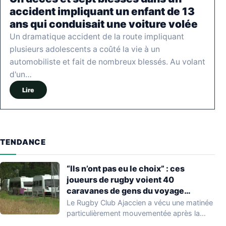
accident impliquant un enfant de 13
ans qui conduisait une voiture volée
Un dramatique accident de la route impliquant
plusieurs adolescents a coûté la vie à un
automobiliste et fait de nombreux blessés. Au volant
d'un…
Lire
TENDANCE
“Ils n’ont pas eu le choix” : ces
joueurs de rugby voient 40
caravanes de gens du voyage
s’installer dans leur stade, ils les
Le Rugby Club Ajaccien a vécu une matinée
délogent en moins d’1 heure
particulièrement mouvementée après la
découverte d'une…