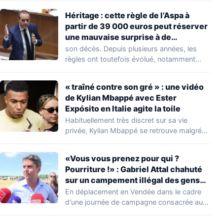
Héritage : cette règle de l’Aspa à
partir de 39 000 euros peut réserver
une mauvaise surprise à de
nombreuses familles
son décès. Depuis plusieurs années, les
règles ont toutefois évolué, notamment
concernant le seuil…
« traîné contre son gré » : une vidéo
de Kylian Mbappé avec Ester
Expósito en Italie agite la toile
Habituellement très discret sur sa vie
privée, Kylian Mbappé se retrouve malgré
lui au…
«Vous vous prenez pour qui ?
Pourriture !» : Gabriel Attal chahuté
sur un campement illégal des gens
du voyage
En déplacement en Vendée dans le cadre
d'une journée de campagne consacrée aux
occupations…