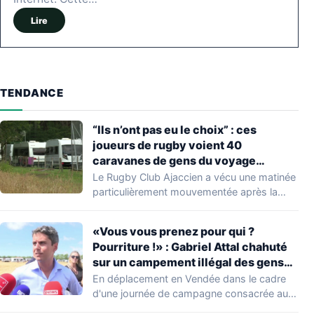
Lire
TENDANCE
“Ils n’ont pas eu le choix” : ces
joueurs de rugby voient 40
caravanes de gens du voyage
s’installer dans leur stade, ils les
Le Rugby Club Ajaccien a vécu une matinée
délogent en moins d’1 heure
particulièrement mouvementée après la
découverte d'une…
«Vous vous prenez pour qui ?
Pourriture !» : Gabriel Attal chahuté
sur un campement illégal des gens
du voyage
En déplacement en Vendée dans le cadre
d'une journée de campagne consacrée aux
occupations…