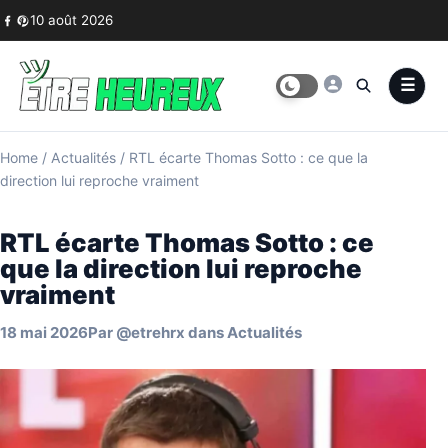
Skip to content
10 août 2026
Home
/
Actualités
/
RTL écarte Thomas Sotto : ce que la
direction lui reproche vraiment
RTL écarte Thomas Sotto : ce
que la direction lui reproche
vraiment
18 mai 2026
Par
@etrehrx
dans
Actualités