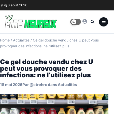
Skip to content
8 août 2026
Home
/
Actualités
/
Ce gel douche vendu chez U peut vous
provoquer des infections: ne l’utilisez plus
Ce gel douche vendu chez U
peut vous provoquer des
infections: ne l’utilisez plus
18 mai 2026
Par
@etrehrx
dans
Actualités