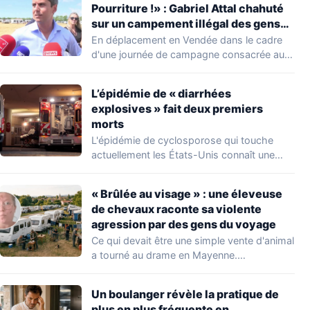
Pourriture !» : Gabriel Attal chahuté
sur un campement illégal des gens
du voyage
En déplacement en Vendée dans le cadre
d'une journée de campagne consacrée aux
occupations…
L’épidémie de « diarrhées
explosives » fait deux premiers
morts
L'épidémie de cyclosporose qui touche
actuellement les États-Unis connaît une
aggravation. Les autorités sanitaires…
« Brûlée au visage » : une éleveuse
de chevaux raconte sa violente
agression par des gens du voyage
Ce qui devait être une simple vente d'animal
a tourné au drame en Mayenne.…
Un boulanger révèle la pratique de
plus en plus fréquente en