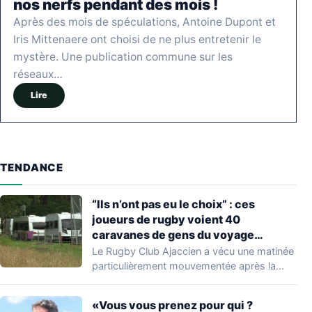
nos nerfs pendant des mois !
Après des mois de spéculations, Antoine Dupont et
Iris Mittenaere ont choisi de ne plus entretenir le
mystère. Une publication commune sur les
réseaux…
Lire
TENDANCE
“Ils n’ont pas eu le choix” : ces
joueurs de rugby voient 40
caravanes de gens du voyage
s’installer dans leur stade, ils les
Le Rugby Club Ajaccien a vécu une matinée
délogent en moins d’1 heure
particulièrement mouvementée après la
découverte d'une…
«Vous vous prenez pour qui ?