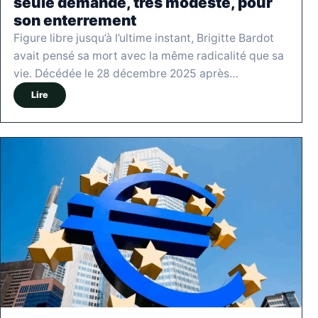
seule demande, très modeste, pour
son enterrement
Figure libre jusqu’à l’ultime instant, Brigitte Bardot
avait pensé sa mort avec la même radicalité que sa
vie. Décédée le 28 décembre 2025 après…
Lire