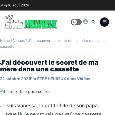
Skip to content
10 août 2026
Home
/
Vidéos
/
J’ai découvert le secret de ma mère dans une
cassette
J’ai découvert le secret de ma
mère dans une cassette
22 octobre 2021
Par
ÊTRE HEUREUX
dans
Vidéos
Je suis Vanessa, la petite fille de son papa.
Jusque là, je ne croyais pas qu’une cassette