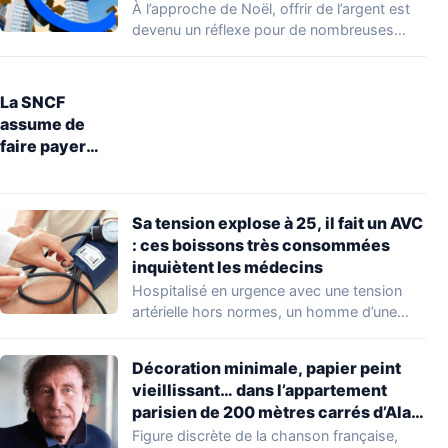
jusqu’à lundi 29 décembre
À l’approche de Noël, offrir de l’argent est
devenu un réflexe pour de nombreuses…
La SNCF
assume de
faire payer
entre 5 et 10
euros la
restitution
Sa tension explose à 25, il fait un AVC
d’objets
: ces boissons très consommées
perdus dans le
inquiètent les médecins
train
Hospitalisé en urgence avec une tension
artérielle hors normes, un homme d’une
cinquantaine d’années…
Décoration minimale, papier peint
vieillissant… dans l’appartement
parisien de 200 mètres carrés d’Alain
Souchon
Figure discrète de la chanson française,