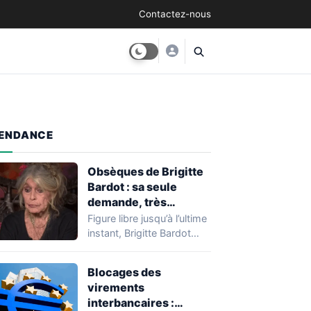
Contactez-nous
ENDANCE
Obsèques de Brigitte
Bardot : sa seule
demande, très
modeste, pour son
Figure libre jusqu’à l’ultime
enterrement
instant, Brigitte Bardot
avait pensé sa mort avec
la même…
Blocages des
virements
interbancaires :