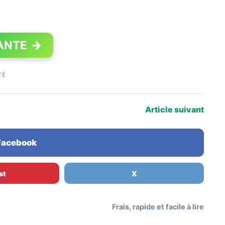
ANTE
→
TÉ
Article suivant
 Facebook
st
X
Frais, rapide et facile à lire