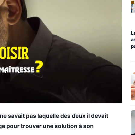
L
a
p
1
r
d
d
 savait pas laquelle des deux il devait
age pour trouver une solution à son